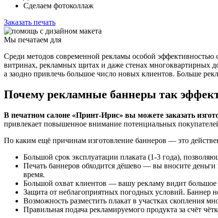
Сделаем фотоколлаж
Заказать печать
Мы печатаем для
Среди методов современной рекламы особой эффективностью от
витринах, рекламных щитах и даже стенах многоквартирных дом
а заодно привлечь большое число новых клиентов. Больше ре
Почему рекламные баннеры так эффек
В печатном салоне «Принт-Ирис» вы можете заказать изгото
привлекает повышенное внимание потенциальных покупателей. 
По каким ещё причинам изготовление баннеров — это действе
Большой срок эксплуатации плаката (1-3 года), позволя
Печать баннеров обходится дёшево — вы вносите деньги 
время.
Большой охват клиентов — вашу рекламу видит большое 
Защита от неблагоприятных погодных условий. Баннер не
Возможность разместить плакат в участках скопления мн
Правильная подача рекламируемого продукта за счёт чётк