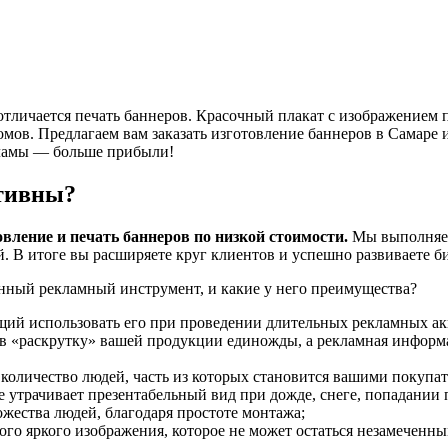
личается печать баннеров. Красочный плакат с изображением п
ов. Предлагаем вам заказать изготовление баннеров в Самаре и
кламы — больше прибыли!
тивны?
вление и печать баннеров по низкой стоимости.
Мы выполняем
В итоге вы расширяете круг клиентов и успешно развиваете би
нный рекламный инструмент, и какие у него преимущества?
ющий использовать его при проведении длительных рекламных ак
в «раскрутку» вашей продукции единожды, а рекламная информац
количество людей, часть из которых становится вашими покупат
 утрачивает презентабельный вид при дожде, снеге, попадании 
ожества людей, благодаря простоте монтажа;
ого яркого изображения, которое не может остаться незамеченны