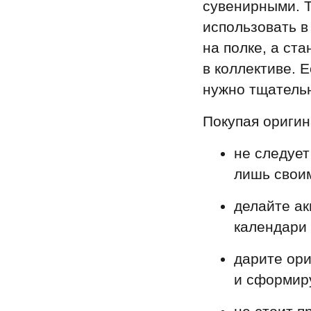
сувенирными. Т
использовать в
на полке, а ст
в коллективе. Е
нужно тщательн
Покупая оригин
не следует
лишь своим
делайте ак
календари 
дарите ор
и сформир