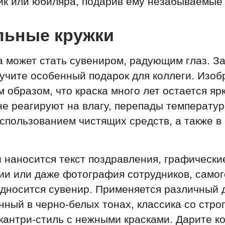
ик или юбиляра, подарив ему незабываемые
льные кружки
а может стать сувениром, радующим глаз. З
лучите особенный подарок для коллеги. Изо
м образом, что краска много лет остается яр
е реагируют на влагу, перепады температур
спользованием чистящих средств, а также в
 наносится текст поздравления, графически
ии или даже фотография сотрудников, самог
дносится сувенир. Применяется различный д
нный в черно-белых тонах, классика со стро
антри-стиль с нежными красками. Дарите к