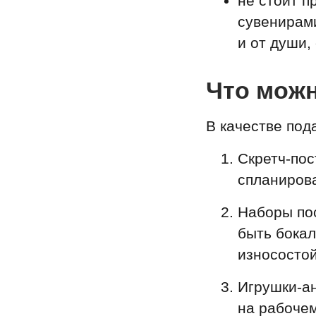
не стоит 
сувенирами
и от души,
Что мож
В качестве по
Скретч-пос
спланирова
Наборы пос
быть бокал
износостой
Игрушки-а
на рабочем