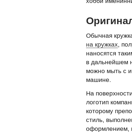
хобби именинн
Оригина
Обычная кружк
на кружках
, по
наносятся таки
в дальнейшем н
можно мыть с и
машине.
На поверхности
логотип компан
которому препо
стиль, выполне
оформлением, к