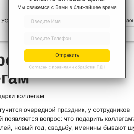
Мы свяжемся с Вами в ближайшее время
УСЛУГИ
ЦЕНЫ
КОНТАКТЫ
Перезвон
Отправить
Согласен с правилами обработки ПДН
рогие подарки
Отправить
Согласен с правилами обработки ПДН
егам
стучится очередной праздник, у сотрудников
й появляется вопрос: что подарить коллега
лей, новый год, свадьбу, именины бывают 