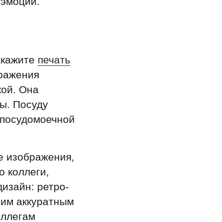
 эмоции.
акажите
печать
бражения
кой. Она
ы. Посуду
 посудомоечной
е изображения,
о коллеги,
изайн: ретро-
гим аккуратным
оллегам