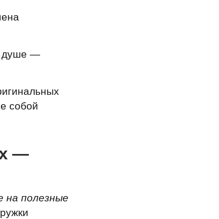
нена
о душе —
оригинальных
ие собой
ах —
е на полезные
кружки