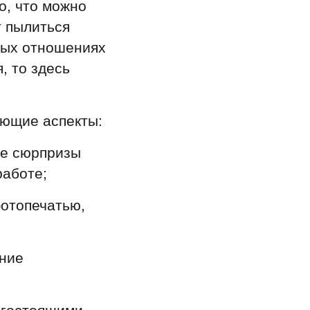
о, что можно
т пылиться
плых отношениях
, то здесь
ующие аспекты:
те сюрпризы
работе;
фотопечатью,
ение