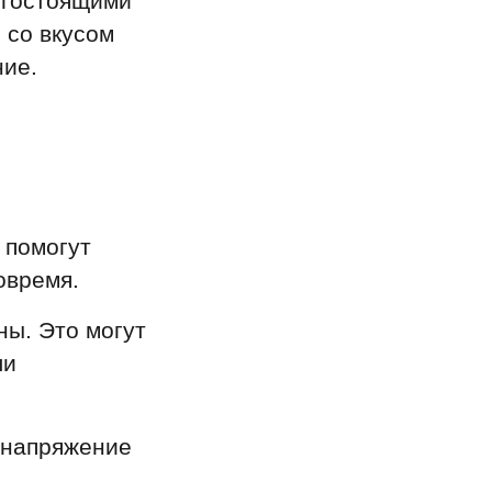
огостоящими
 со вкусом
ние.
 помогут
овремя.
ны. Это могут
ли
 напряжение