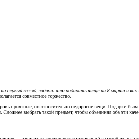
на первый взгляд, задача: что подарить теще на 8 марта и как
полагается совместное торжество.
екровь приятные, но относительно недорогие вещи. Подарки бы
. Сложнее выбрать такой предмет, чтобы объединял оба эти каче
цветок — зависит от сложившихся отношений с мамой жены, но 