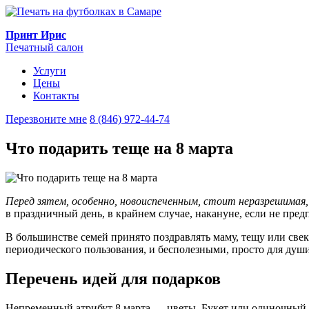
Принт Ирис
Печатный салон
Услуги
Цены
Контакты
Перезвоните мне
8 (846) 972-44-74
Что подарить теще на 8 марта
Перед зятем, особенно, новоиспеченным, стоит неразрешимая, 
в праздничный день, в крайнем случае, накануне, если не пред
В большинстве семей принято поздравлять маму, тещу или св
периодического пользования, и бесполезными, просто для души
Перечень идей для подарков
Непременный атрибут 8 марта — цветы. Букет или одиночный 