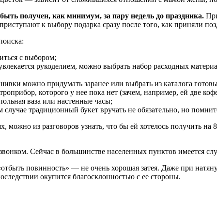
 быть получен, как минимум, за пару недель до праздника.
При
приступают к выбору подарка сразу после того, как приняли поз
поиска:
иться с выбором;
увлекается рукоделием, можно выбрать набор расходных матери
ышивки можно придумать заранее или выбрать из каталога готов
роприбор, которого у нее пока нет (зачем, например, ей две кофе
польная ваза или настенные часы;
м случае традиционный букет вручать не обязательно, но помни
х, можно из разговоров узнать, что бы ей хотелось получить на 8
звонком. Сейчас в большинстве населенных пунктов имеется слу
«отбыть повинность» — не очень хорошая затея. Даже при натян
последствии окупится благосклонностью с ее стороны.