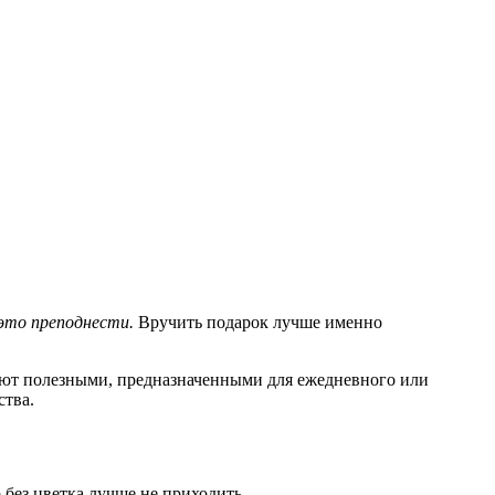
 это преподнести.
Вручить подарок лучше именно
вают полезными, предназначенными для ежедневного или
ства.
без цветка лучше не приходить.