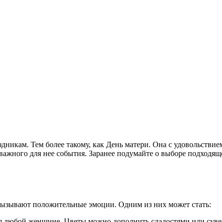
здникам. Тем более такому, как День матери. Она с удовольстви
е важного для нее события. Заранее подумайте о выборе подходящ
 вызывают положительные эмоции. Одним из них может стать:
я любой женщине. Цветы можно дополнить сладостями или сувен