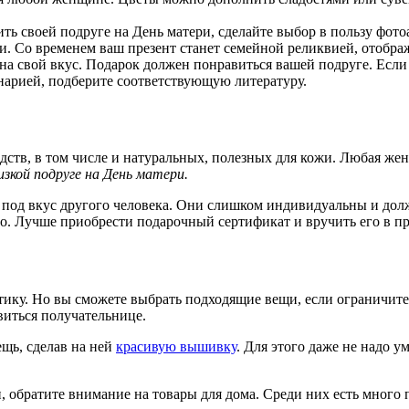
ить своей подруге на День матери, сделайте выбор в пользу фото
и. Со временем ваш презент станет семейной реликвией, отоб
на свой вкус. Подарок должен понравиться вашей подруге. Если
инарией, подберите соответствующую литературу.
ств, в том числе и натуральных, полезных для кожи. Любая же
изкой подруге на День матери.
ь под вкус другого человека. Они слишком индивидуальны и до
но. Лучше приобрести подарочный сертификат и вручить его в п
етику. Но вы сможете выбрать подходящие вещи, если ограничит
виться получательнице.
щь, сделав на ней
красивую вышивку
. Для этого даже не надо у
, обратите внимание на товары для дома. Среди них есть много