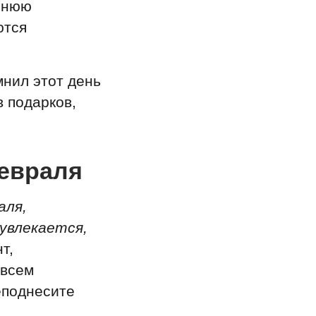
ешнюю
ются
мнил этот день
 подарков,
февраля
аля,
 увлекается,
т,
 всем
еподнесите