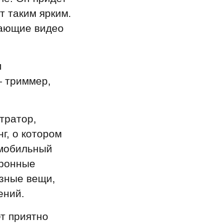
т таким ярким.
сающие видео
м
— триммер,
тратор,
г, о котором
омобильный
тронные
езные вещи,
ений.
т приятно