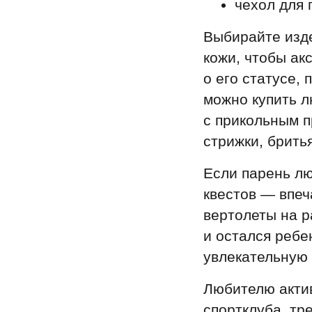
чехол для 
Выбирайте изд
кожи, чтобы ак
о его статусе,
можно купить 
с прикольным 
стрижки, бритья
Если парень лю
квестов — впеч
вертолеты на 
и остался ребе
увлекательную 
Любителю акти
спортклуба, тр