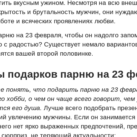
стить вкусным ужином. Несмотря на всю вн
крытость и брутальность мужчин, они нужда
аботе и всяческих проявлениях любви.
арню на 23 февраля, чтобы он надолго запо
о с радостью?
Существует немало вариантов
ятся вашей второй половинке.
 подарков парню на 23 
е понять, что подарить парню на 23 февр
о хобби, о чем он чаще всего говорит, чем
тся его душа.
Лучше всего подобрать презен
ий увлечению мужчины. Если он занимается
 него нет ярко выраженных предпочтений, пр
 сюрприз, не теряющий актуальности: