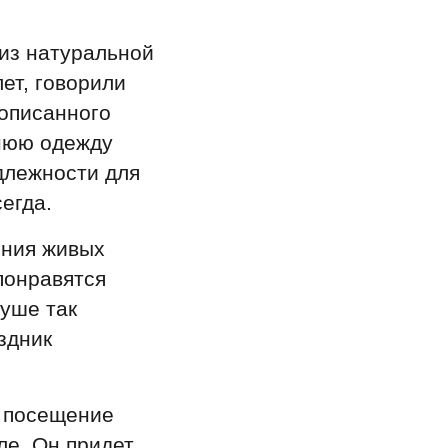
из натуральной
ет, говорили
 описанного
нюю одежду
длежности для
сегда.
ения живых
понравятся
уше так
здник
а посещение
ле. Он придет