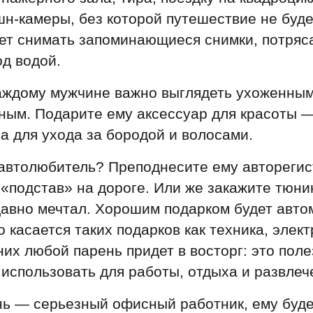
кшн-камеры, без которой путешествие не буде
яет снимать запоминающиеся снимки, потря
од водой.
каждому мужчине важно выглядеть ухоженны
ным. Подарите ему аксессуар для красоты 
ва для ухода за бородой и волосами.
автолюбитель? Преподнесите ему авторегис
 «подстав» на дороге. Или же закажите тюнин
авно мечтал. Хорошим подарком будет авт
о касается таких подарков как техника, элек
 них любой парень придет в восторг: это пол
использовать для работы, отдыха и развлеч
ь — серьезный офисный работник, ему буде