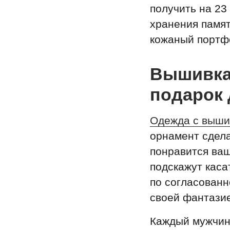
получить на 23
хранения памя
кожаный портфе
Вышивка
подарок 
Одежда с выши
орнамент сдела
понравится ва
подскажут каса
по согласованн
своей фантазие
Каждый мужчин