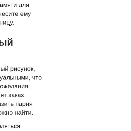
памяти для
несите ему
ницу.
ный
ый рисунок,
дуальными, что
пожелания,
ят заказ
азить парня
ожно найти.
еляться