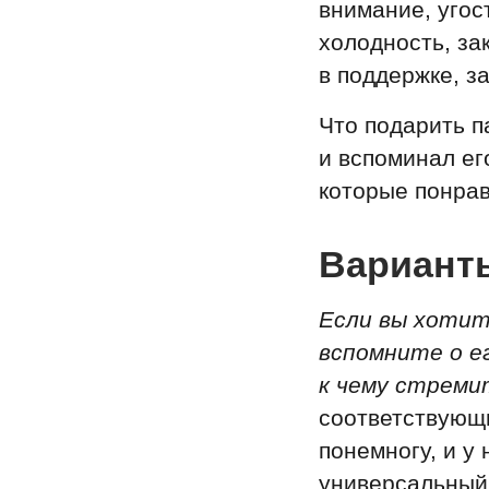
внимание, уго
холодность, за
в поддержке, з
Что подарить п
и вспоминал ег
которые понрав
Варианты
Если вы хотит
вспомните о ег
к чему стреми
соответствующ
понемногу, и у
универсальный