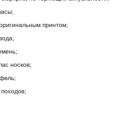
часы;
 оригинальным принтом;
вода;
емень;
пас носков;
фель;
 походов;