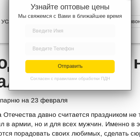
Узнайте оптовые цены
Мы свяжемся с Вами в ближайшее время
УСЛУГИ
ЦЕНЫ
КОНТАКТЫ
Перезвон
Отправить
Согласен с правилами обработки ПДН
одарить парню н
Отправить
аля
Согласен с правилами обработки ПДН
 Отечества давно считается праздником не т
ыл в армии, но и для всех мужчин. Именно в 
тся порадовать своих любимых, сделать сю