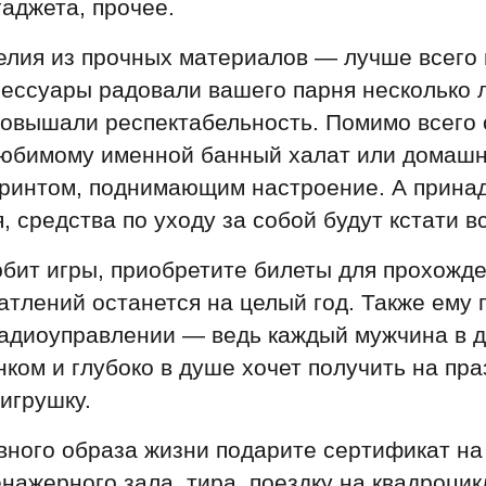
гаджета, прочее.
елия из прочных материалов — лучше всего 
сессуары радовали вашего парня несколько л
 повышали респектабельность. Помимо всего
любимому именной банный халат или домаш
принтом, поднимающим настроение. А прина
, средства по уходу за собой будут кстати в
бит игры, приобретите билеты для прохожд
атлений останется на целый год. Также ему 
радиоуправлении — ведь каждый мужчина в д
нком и глубоко в душе хочет получить на пра
игрушку.
вного образа жизни подарите сертификат н
енажерного зала, тира, поездку на квадроцик