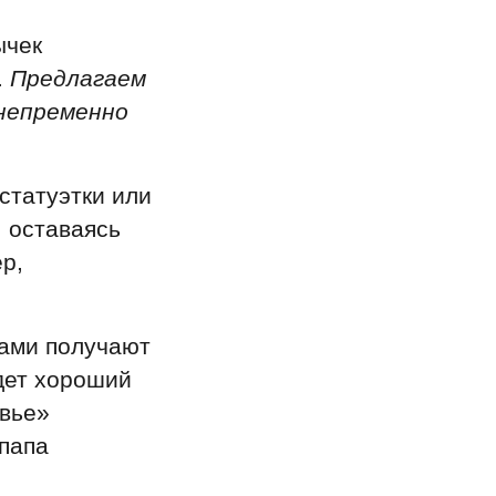
ычек
.
Предлагаем
 непременно
статуэтки или
, оставаясь
р,
сами получают
дет хороший
овье»
 папа