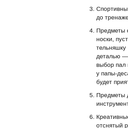
Спортивный
до тренаже
Предметы о
носки, пус
тельняшку 
деталью 
выбор пал 
у папы-дес
будет прия
Предметы д
инструмен
Креативные
отснятый р