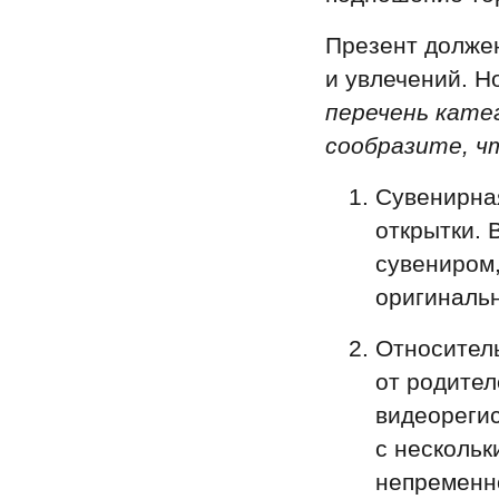
Презент должен
и увлечений. Н
перечень кате
сообразите, ч
Сувенирная
открытки. 
сувениром,
оригинальн
Относитель
от родите
видеорегис
с нескольк
непременно