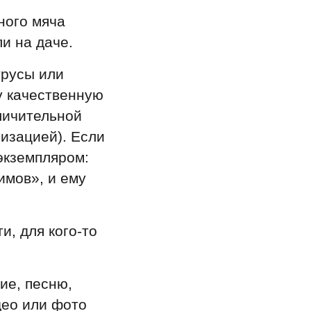
ного мяча
и на даче.
трусы или
у качественную
тличительной
лизацией). Если
экземпляром:
имов», и ему
и, для кого-то
ие, песню,
део или фото