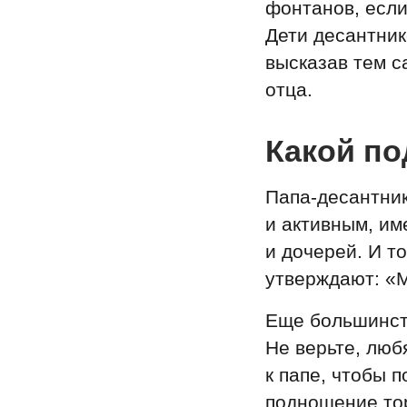
фонтанов, если
Дети десантник
высказав тем 
отца.
Какой по
Папа-десантни
и активным, им
и дочерей. И то
утверждают: «М
Еще большинств
Не верьте, люб
к папе, чтобы 
подношение то