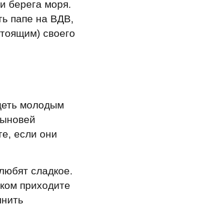
и берега моря.
ть папе на ВДВ,
тоящим) своего
деть молодым
сыновей
те, если они
любят сладкое.
рком приходите
лнить