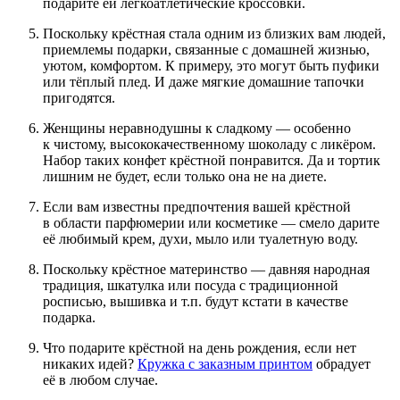
подарите ей легкоатлетические кроссовки.
Поскольку крёстная стала одним из близких вам людей,
приемлемы подарки, связанные с домашней жизнью,
уютом, комфортом. К примеру, это могут быть пуфики
или тёплый плед. И даже мягкие домашние тапочки
пригодятся.
Женщины неравнодушны к сладкому — особенно
к чистому, высококачественному шоколаду с ликёром.
Набор таких конфет крёстной понравится. Да и тортик
лишним не будет, если только она не на диете.
Если вам известны предпочтения вашей крёстной
в области парфюмерии или косметике — смело дарите
её любимый крем, духи, мыло или туалетную воду.
Поскольку крёстное материнство — давняя народная
традиция, шкатулка или посуда с традиционной
росписью, вышивка и т.п. будут кстати в качестве
подарка.
Что подарите крёстной на день рождения, если нет
никаких идей?
Кружка с заказным принтом
обрадует
её в любом случае.