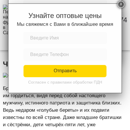
Узнайте оптовые цены
8 (846) 972-44-74
Мы свяжемся с Вами в ближайшее время
Отправить
УСЛУГИ
ЦЕНЫ
КОНТАКТЫ
Согласен с правилами обработки ПДН
Что подарить брату на день ВДВ
Отправить
Согласен с правилами обработки ПДН
Братья и сёстры десантника имеют повод
им гордиться, видя перед собой настоящего
мужчину, истинного патриота и защитника близких.
Ведь недаром «голубые береты» и их подвиги
известны по всей стране.
Даже младшие братишки
и сёстрёнки, дети четырёх-пяти лет, уже